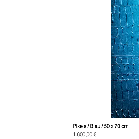
Pixels / Blau / 50 x 70 cm
Preis
1.600,00 €