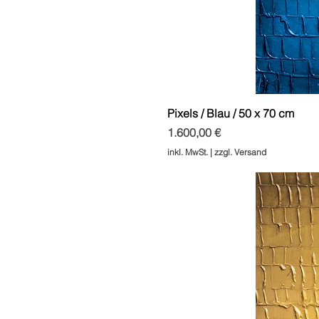
Pixels / Blau / 50 x 70 cm
Preis
1.600,00 €
inkl. MwSt.
|
zzgl. Versand