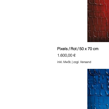
Pixels / Rot / 50 x 70 cm
Preis
1.600,00 €
inkl. MwSt.
|
zzgl. Versand