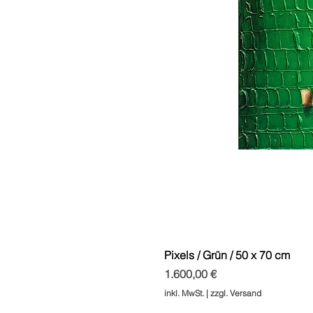
Pixels / Grün / 50 x 70 cm
Preis
1.600,00 €
inkl. MwSt.
|
zzgl. Versand