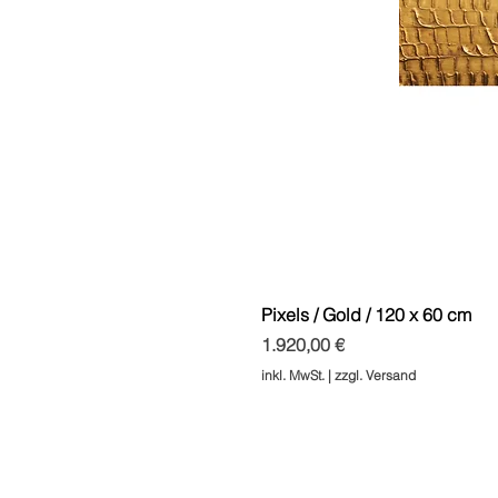
Pixels / Gold / 120 x 60 cm
Preis
1.920,00 €
inkl. MwSt.
|
zzgl. Versand