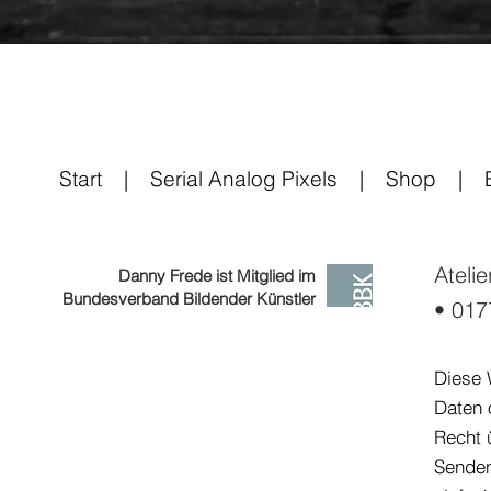
Start
|
Serial Analog Pixels
|
Shop
|
Ateli
Danny Frede ist Mitglied im
Bundesverband Bildender Künstler
• 017
Diese 
Daten 
Recht 
Senden