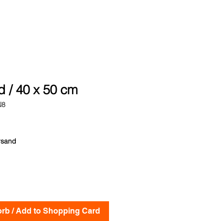
ld / 40 x 50 cm
N8
rsand
rb / Add to Shopping Card