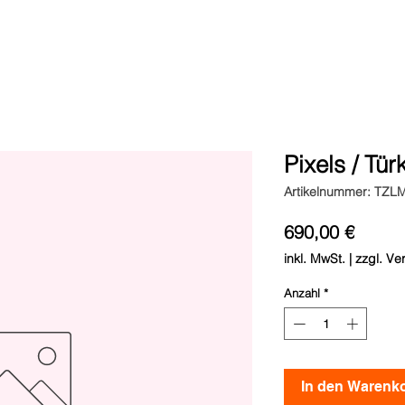
Pixels / Tür
Artikelnummer: TZL
Preis
690,00 €
inkl. MwSt.
|
zzgl. Ve
Anzahl
*
In den Warenko