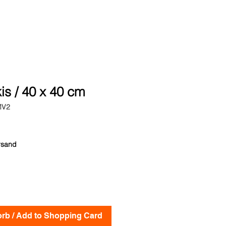
kis / 40 x 40 cm
MV2
rsand
rb / Add to Shopping Card