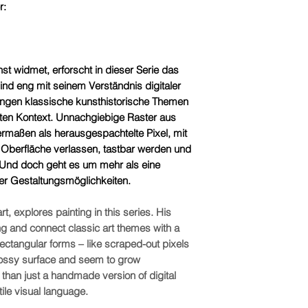
r:
nst widmet, erforscht in dieser Serie das
nd eng mit seinem Verständnis digitaler
ingen klassische kunsthistorische Themen
gten Kontext. Unnachgiebige Raster aus
ermaßen als herausgespachtelte Pixel, mit
e Oberfläche verlassen, tastbar werden und
Und doch geht es um mehr als eine
er Gestaltungsmöglichkeiten.
rt, explores painting in this series. His
ng and connect classic art themes with a
rectangular forms – like scraped-out pixels
 glossy surface and seem to grow
e than just a handmade version of digital
tile visual language.