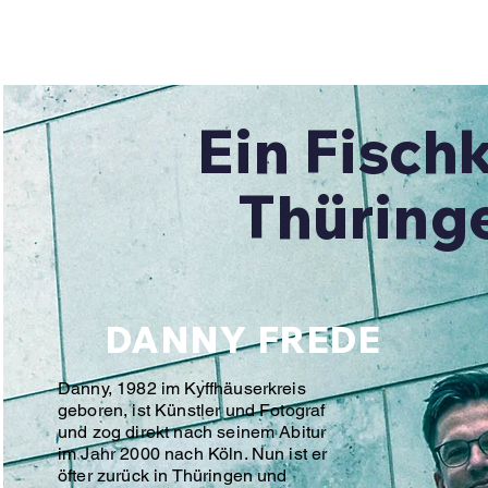
Ein Fisch
Thüring
DANNY FREDE
Danny, 1982 im Kyffhäuserkreis
geboren, ist Künstler und Fotograf
und zog direkt nach seinem Abitur
im Jahr 2000 nach Köln. Nun ist er
öfter zurück in Thüringen und