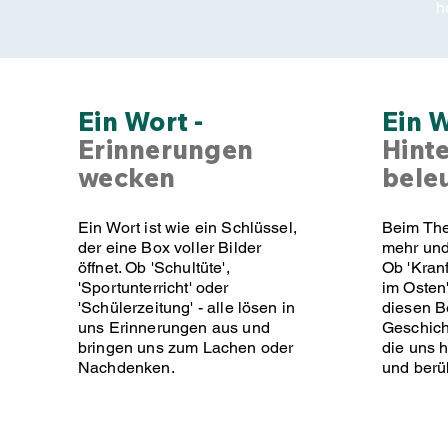
h
Ein Wort -
Ein W
Erinnerungen
Hint
wecken
bele
Ein Wort ist wie ein Schlüssel,
Beim The
der eine Box voller Bilder
mehr und
öffnet. Ob 'Schultüte',
Ob 'Kran
'Sportunterricht' oder
im Osten'
'Schülerzeitung' - alle lösen in
diesen B
uns Erinnerungen aus und
Geschich
bringen uns zum Lachen oder
die uns 
Nachdenken.
und berü