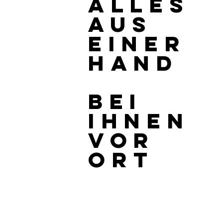
ALLES
AUS
EINER
HAND
BEI
IHNEN
VOR
ORT