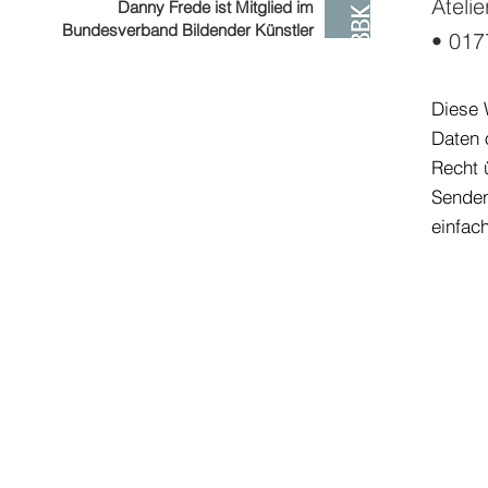
Ateli
Danny Frede ist Mitglied im
Bundesverband Bildender Künstler
• 017
Diese 
Daten 
Recht 
Senden
einfac