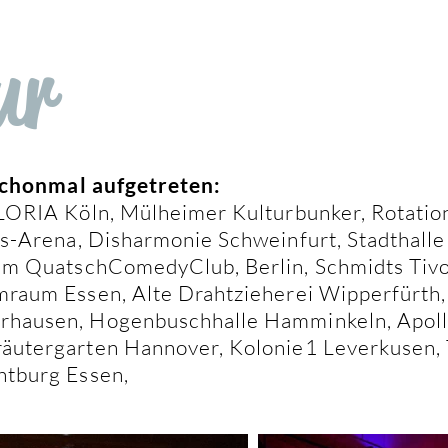
ur
 schonmal aufgetreten:
GLORIA Köln, Mülheimer Kulturbunker, Rotatio
ss-Arena, Disharmonie Schweinfurt, Stadthall
im QuatschComedyClub, Berlin, Schmidts Tiv
mraum Essen, Alte Drahtzieherei Wipperfürth,
rhausen, Hogenbuschhalle Hamminkeln, Apoll
äutergarten Hannover, Kolonie1 Leverkusen, 
htburg Essen,