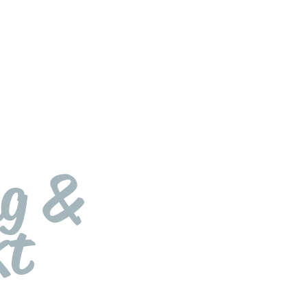
ng &
kt